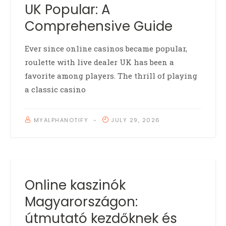
UK Popular: A
Comprehensive Guide
Ever since online casinos became popular,
roulette with live dealer UK has been a
favorite among players. The thrill of playing
a classic casino
MYALPHANOTIFY
JULY 29, 2026
Online kaszinók
Magyarországon:
útmutató kezdőknek és