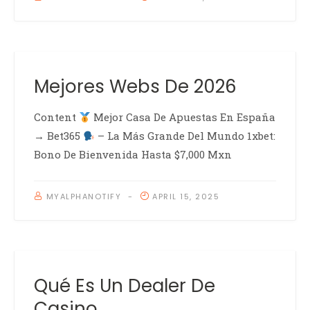
Mejores Webs De 2026
Content
Mejor Casa De Apuestas En España
→ Bet365
– La Más Grande Del Mundo 1xbet:
Bono De Bienvenida Hasta $7,000 Mxn
MYALPHANOTIFY
APRIL 15, 2025
Qué Es Un Dealer De
Casino